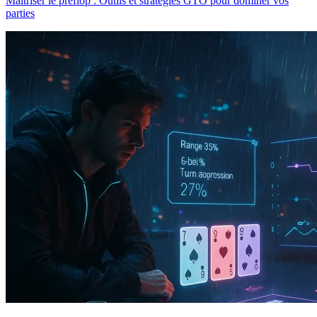
Maîtriser le préflop : Outils et stratégies GTO pour dominer vos
parties