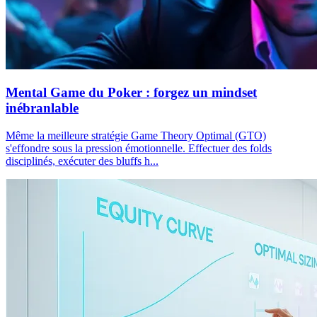
Mental Game du Poker : forgez un mindset
inébranlable
Même la meilleure stratégie Game Theory Optimal (GTO)
s'effondre sous la pression émotionnelle. Effectuer des folds
disciplinés, exécuter des bluffs h...