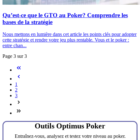
Qu’est-ce que le GTO au Poker? Comprendre les
bases de la stratégie
Nous mettons en lumière dans cet article les points clés pour adopter
cette stratégie et rendre votre jeu plus rentable. Vous et le poker :
entre chan...
Page 3 sur 3
1
2
3
Outils Optimus Poker
Entraînez-vous, analysez et testez votre niveau au poker.