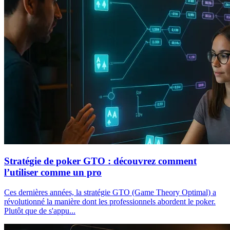
Stratégie de poker GTO : découvrez comment
l’utiliser comme un pro
Ces dernières années, la stratégie GTO (Game Theory Optimal) a
révolutionné la manière dont les professionnels abordent le poker.
Plutôt que de s'appu...