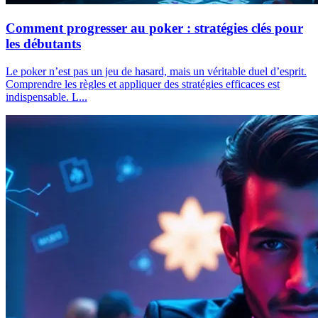
Comment progresser au poker : stratégies clés pour
les débutants
Le poker n’est pas un jeu de hasard, mais un véritable duel d’esprit.
Comprendre les règles et appliquer des stratégies efficaces est
indispensable. L...