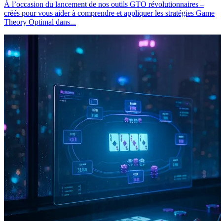
À l’occasion du lancement de nos outils GTO révolutionnaires –
créés pour vous aider à comprendre et appliquer les stratégies Game
Theory Optimal dans...