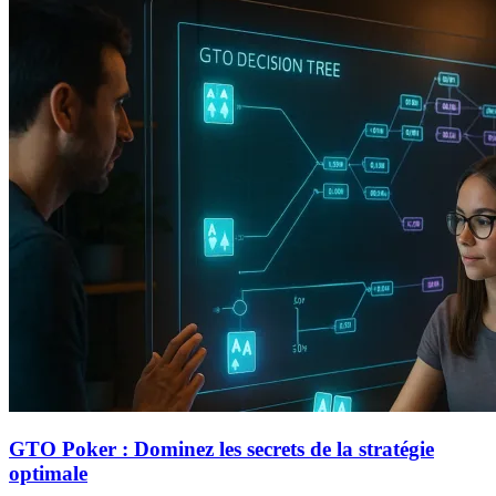
GTO Poker : Dominez les secrets de la stratégie
optimale