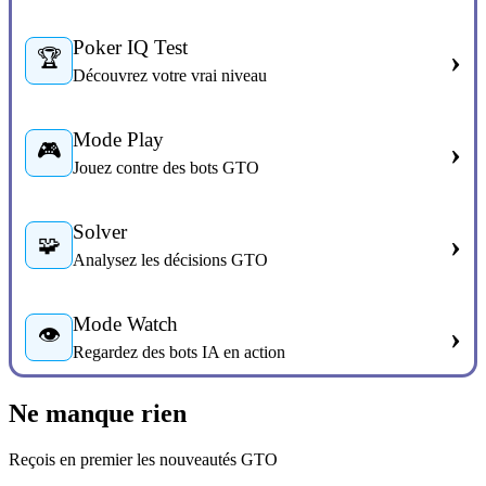
Poker IQ Test
›
🏆
Découvrez votre vrai niveau
Mode Play
›
🎮
Jouez contre des bots GTO
Solver
›
🧩
Analysez les décisions GTO
Mode Watch
›
👁️
Regardez des bots IA en action
Ne manque rien
Reçois en premier les nouveautés GTO