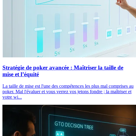
Stratégie de poker avancée : Maîtriser la taille de
mise et l’équité
La taille de mise est l'une des compétences les plus mal comprises au
poker. Mal l'évaluer et vous verrez vos jetons fondre ; la maîtriser et
votre wi...