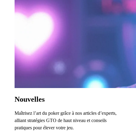
Nouvelles
Maîtrisez l’art du poker grâce à nos articles d’experts,
alliant stratégies GTO de haut niveau et conseils
pratiques pour élever votre jeu.