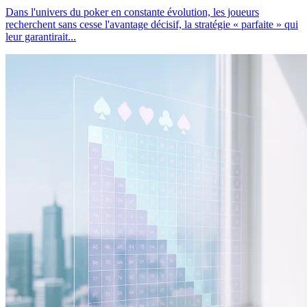
Dans l'univers du poker en constante évolution, les joueurs
recherchent sans cesse l'avantage décisif, la stratégie « parfaite » qui
leur garantirait...