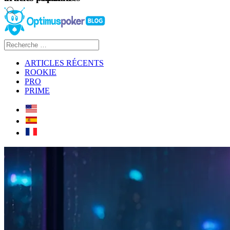
ARTICLES RÉCENTS
ROOKIE
PRO
PRIME