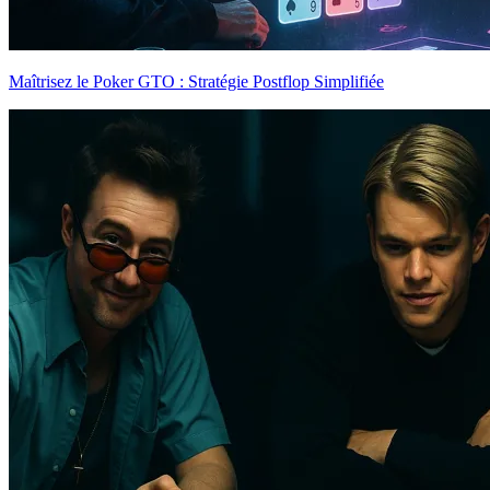
Maîtrisez le Poker GTO : Stratégie Postflop Simplifiée