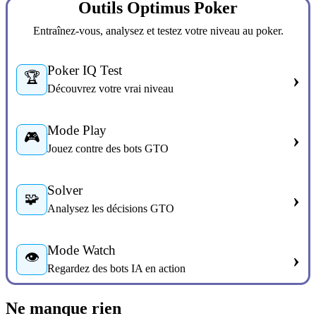
Outils Optimus Poker
Entraînez-vous, analysez et testez votre niveau au poker.
Poker IQ Test
›
🏆
Découvrez votre vrai niveau
Mode Play
›
🎮
Jouez contre des bots GTO
Solver
›
🧩
Analysez les décisions GTO
Mode Watch
›
👁️
Regardez des bots IA en action
Ne manque rien