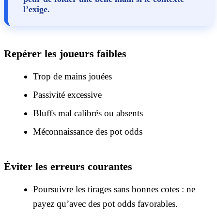
l’exige.
Repérer les joueurs faibles
Trop de mains jouées
Passivité excessive
Bluffs mal calibrés ou absents
Méconnaissance des pot odds
Éviter les erreurs courantes
Poursuivre les tirages sans bonnes cotes : ne
payez qu’avec des pot odds favorables.