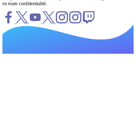
en toute confidentialité.