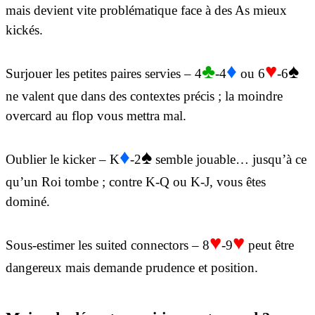
mais devient vite problématique face à des As mieux
kickés.
♣
♦
♥
♠
Surjouer les petites paires servies – 4
-4
ou 6
-6
ne valent que dans des contextes précis ; la moindre
overcard au flop vous mettra mal.
♦
♠
Oublier le kicker – K
-2
semble jouable… jusqu’à ce
qu’un Roi tombe ; contre K-Q ou K-J, vous êtes
dominé.
♥
♥
Sous-estimer les suited connectors – 8
-9
peut être
dangereux mais demande prudence et position.