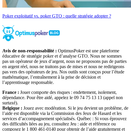
Poker exploitatif vs. poker GTO : quelle stratégie adopter ?
Avis de non-responsabilité :
OptimusPoker est une plateforme
éducative de stratégie poker et d’analyse GTO. Nous ne sommes
pas un opérateur de jeux d’argent, nous ne proposons pas de parties
en argent réel, nous ne traitons pas de mises et nous ne redirigeons
pas vers des opérateurs de jeu. Nos outils sont conçus pour l’étude
mathématique, l’entraînement à la prise de décision et
l’apprentissage responsable.
France :
Jouer comporte des risques : endettement, isolement,
dépendance. Pour être aidé, appelez le 09 74 75 13 13 (appel non
surtaxé).
Belgique :
Jouez avec modération. Si le jeu devient un problème, de
l’aide est disponible via la Commission des Jeux de Hasard et les
services d’accompagnement spécialisés. Québec : Si vous éprouvez
des difficultés liées au jeu, consultez Jeu : aide et référence ou
composez le 1 800 461-0140 pour obtenir de l’aide gratuitement et