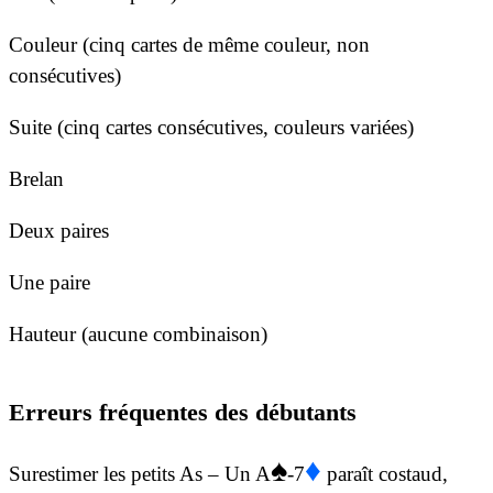
Couleur (cinq cartes de même couleur, non
consécutives)
Suite (cinq cartes consécutives, couleurs variées)
Brelan
Deux paires
Une paire
Hauteur (aucune combinaison)
Erreurs fréquentes des débutants
♠
♦
Surestimer les petits As – Un A
-7
paraît costaud,