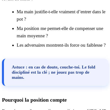
Ma main justifie-t-elle vraiment d’entrer dans le
pot ?
Ma position me permet-elle de compenser une
main moyenne ?
Les adversaires montrent-ils force ou faiblesse ?
Astuce : en cas de doute, couche-toi. Le fold
discipliné est la clé ; ne jouez pas trop de
mains.
Pourquoi la position compte