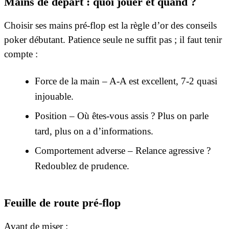
Mains de départ : quoi jouer et quand ?
Choisir ses mains pré-flop est la règle d’or des conseils
poker débutant. Patience seule ne suffit pas ; il faut tenir
compte :
Force de la main – A-A est excellent, 7-2 quasi
injouable.
Position – Où êtes-vous assis ? Plus on parle
tard, plus on a d’informations.
Comportement adverse – Relance agressive ?
Redoublez de prudence.
Feuille de route pré-flop
Avant de miser :