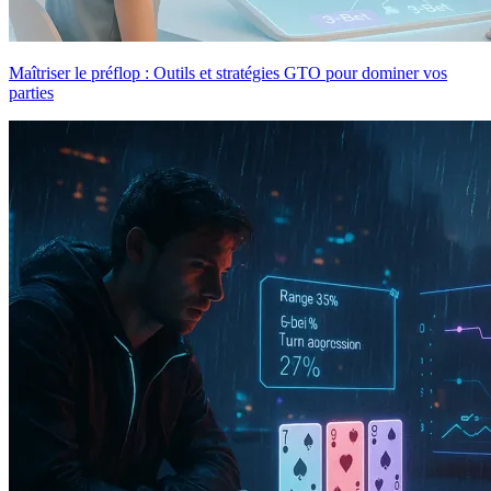
Maîtriser le préflop : Outils et stratégies GTO pour dominer vos
parties