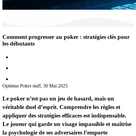
Comment progresser au poker : stratégies clés pour
les débutants
Stratégie
GTO
Rookie
Optimus Poker staff,
30 Mai 2025
Le poker n’est pas un jeu de hasard, mais un
véritable duel d’esprit. Comprendre les règles et
appliquer des stratégies efficaces est indispensable.
Le joueur qui garde un visage impassible et maîtrise
la psychologie de ses adversaires l’emporte