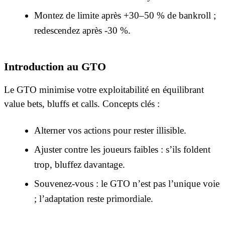
Montez de limite après +30–50 % de bankroll ;
redescendez après -30 %.
Introduction au GTO
Le GTO minimise votre exploitabilité en équilibrant
value bets, bluffs et calls. Concepts clés :
Alterner vos actions pour rester illisible.
Ajuster contre les joueurs faibles : s’ils foldent
trop, bluffez davantage.
Souvenez-vous : le GTO n’est pas l’unique voie
; l’adaptation reste primordiale.