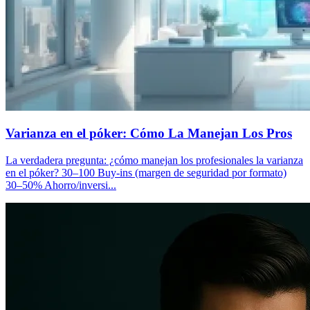
Varianza en el póker: Cómo La Manejan Los Pros
La verdadera pregunta: ¿cómo manejan los profesionales la varianza
en el póker? 30–100 Buy-ins (margen de seguridad por formato)
30–50% Ahorro/inversi...