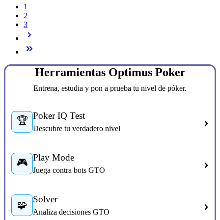
1
2
3
Herramientas Optimus Poker
Entrena, estudia y pon a prueba tu nivel de póker.
Poker IQ Test
›
🏆
Descubre tu verdadero nivel
Play Mode
›
🎮
Juega contra bots GTO
Solver
›
🧩
Analiza decisiones GTO