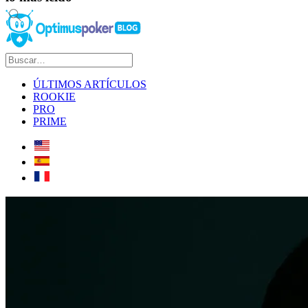
ÚLTIMOS ARTÍCULOS
ROOKIE
PRO
PRIME