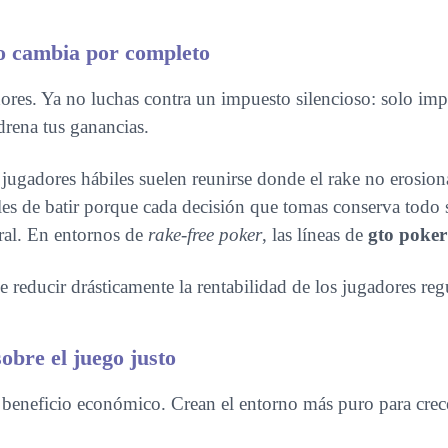
o cambia por completo
es. Ya no luchas contra un impuesto silencioso: solo impor
drena tus ganancias.
jugadores hábiles suelen reunirse donde el rake no erosion
les de batir porque cada decisión que tomas conserva todo s
ural. En entornos de
rake-free poker
, las líneas de
gto poker
 reducir drásticamente la rentabilidad de los jugadores reg
obre el juego justo
 beneficio económico. Crean el entorno más puro para crec