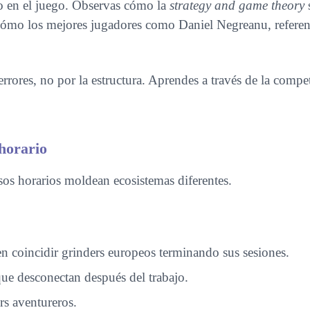
to en el juego. Observas cómo la
strategy and game theory
s
ómo los mejores jugadores como Daniel Negreanu, referen
 errores, no por la estructura. Aprendes a través de la com
 horario
usos horarios moldean ecosistemas diferentes.
n coincidir grinders europeos terminando sus sesiones.
que desconectan después del trabajo.
s aventureros.