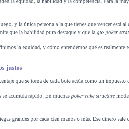
en la equidad, la habilidad y la competencia. Para la mayo
uego, y la única persona a la que tienes que vencer está al
ermite que la habilidad pura destaque y que la
gto poker stra
inimos la equidad, y cómo entendemos qué es realmente el
os justos
rcentaje que se toma de cada bote actúa como un impuesto o
os se acumula rápido. En muchas
poker rake structure
modern
ciegas grandes por cada cien manos o más. Ese dinero sale 