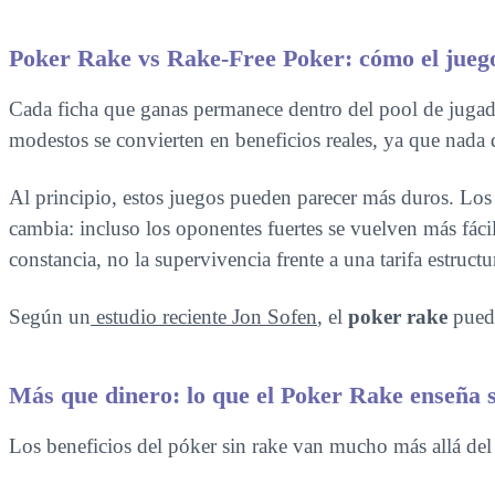
Poker Rake vs Rake-Free Poker: cómo el jueg
Cada ficha que ganas permanece dentro del pool de jugador
modestos se convierten en beneficios reales, ya que nada 
Al principio, estos juegos pueden parecer más duros. Los 
cambia: incluso los oponentes fuertes se vuelven más fáci
constancia, no la supervivencia frente a una tarifa estruct
Según un
estudio reciente Jon Sofen
, el
poker rake
puede
Más que dinero: lo que el Poker Rake enseña s
Los beneficios del póker sin rake van mucho más allá del