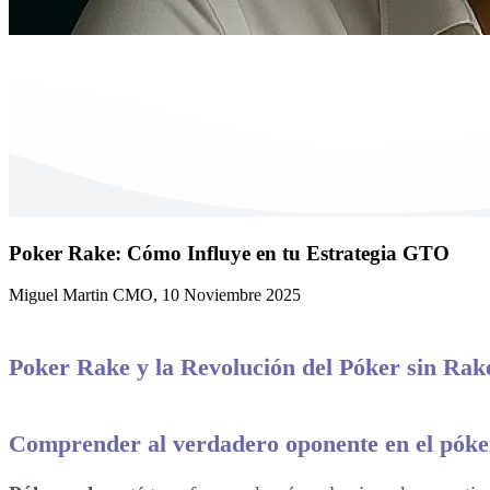
Poker Rake: Cómo Influye en tu Estrategia GTO
Miguel Martin CMO,
10 Noviembre 2025
Poker Rake y la Revolución del Póker sin Rak
Comprender al verdadero oponente en el póke